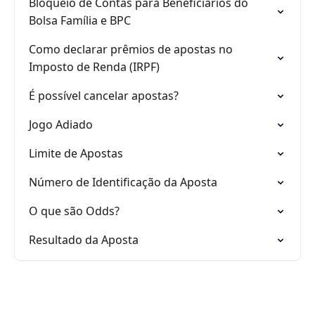
Bloqueio de Contas para Beneficiários do
Bolsa Família e BPC
Como declarar prêmios de apostas no
Imposto de Renda (IRPF)
É possível cancelar apostas?
Jogo Adiado
Limite de Apostas
Número de Identificação da Aposta
O que são Odds?
Resultado da Aposta