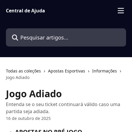
Passar para o conteúdo principal
Central de Ajuda
Pesquisar artigos...
Todas as coleções
Apostas Esportivas
Informações
Jogo Adiado
Jogo Adiado
Entenda se o seu ticket continuará válido caso uma
partida seja adiada.
16 de outubro de 2025
APOSTAS NO PRÉ-JOGO