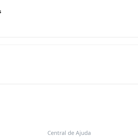
s
Central de Ajuda