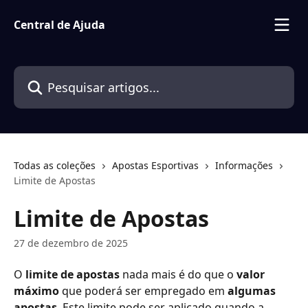
Passar para o conteúdo principal
Central de Ajuda
Pesquisar artigos...
Todas as coleções
Apostas Esportivas
Informações
Limite de Apostas
Limite de Apostas
27 de dezembro de 2025
O 
limite de apostas
 nada mais é do que o
 valor 
máximo
 que poderá ser empregado em 
algumas 
apostas
. Este limite pode ser aplicado quando a 