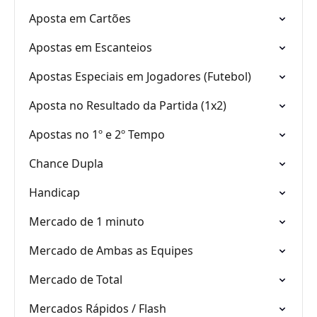
Aposta em Cartões
Apostas em Escanteios
Apostas Especiais em Jogadores (Futebol)
Aposta no Resultado da Partida (1x2)
Apostas no 1º e 2º Tempo
Chance Dupla
Handicap
Mercado de 1 minuto
Mercado de Ambas as Equipes
Mercado de Total
Mercados Rápidos / Flash