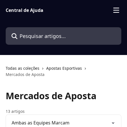
Passar para o conteúdo principal
Central de Ajuda
Pesquisar artigos...
Todas as coleções
Apostas Esportivas
Mercados de Aposta
Mercados de Aposta
13 artigos
Ambas as Equipes Marcam