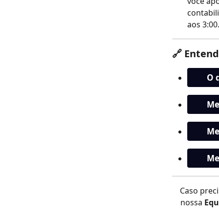
você apo
contabil
aos 3:00
🔗 Enten
O 
Me
Me
Me
Caso preci
nossa 
Equ