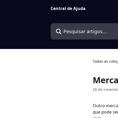
Passar para o conteúdo principal
Central de Ajuda
Pesquisar artigos...
Todas as cole
Merca
28 de novemb
Outro mercad
que pode ser