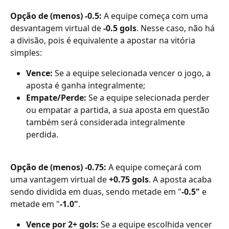
Opção de (menos) -0.5: 
A equipe começa com uma 
desvantagem virtual de 
-0.5 gols
. Nesse caso, não há 
a divisão, pois é equivalente a apostar na vitória 
simples:
Vence:
 Se a equipe selecionada vencer o jogo, a 
aposta é ganha integralmente;
Empate/Perde:
 Se a equipe selecionada perder 
ou empatar a partida, a sua aposta em questão 
também será considerada integralmente 
perdida.
Opção de (menos) -0.75: 
A equipe começará com 
uma vantagem virtual de 
+0.75 gols
. A aposta acaba 
sendo dividida em duas, sendo metade em "
-0.5"
 e 
metade em "
-1.0"
.
Vence por 2+ gols:
 Se a equipe escolhida vencer 