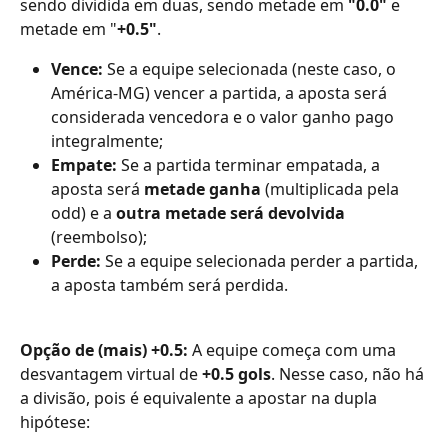
sendo dividida em duas, sendo metade em 
"0.0"
 e 
metade em "
+0.5"
.
Vence:
 Se a equipe selecionada (neste caso, o 
América-MG) vencer a partida, a aposta será 
considerada vencedora e o valor ganho pago 
integralmente;
Empate:
 Se a partida terminar empatada, a 
aposta será 
metade ganha 
(multiplicada pela 
odd)
e a 
outra metade será devolvida
(reembolso);
Perde:
 Se a equipe selecionada perder a partida, 
a aposta também será perdida.
Opção de (mais) +0.5: 
A equipe começa com uma 
desvantagem virtual de 
+0.5 gols
. Nesse caso, não há 
a divisão, pois é equivalente a apostar na dupla 
hipótese: