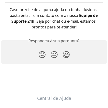
Caso precise de alguma ajuda ou tenha dúvidas, 
basta entrar em contato com a nossa 
Equipe de 
Suporte 24h
. Seja por chat ou e-mail, estamos 
prontos para te atender!
Respondeu à sua pergunta?
😞
😐
😃
Central de Ajuda