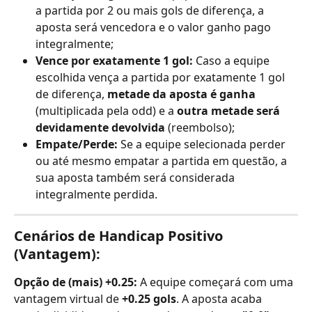
a partida por 2 ou mais gols de diferença, a 
aposta será vencedora e o valor ganho pago 
integralmente;
Vence por exatamente 1 gol:
 Caso a equipe 
escolhida vença a partida por exatamente 1 gol 
de diferença, 
metade da aposta é ganha
(multiplicada pela odd) e a 
outra metade será 
devidamente devolvida
 (reembolso);
Empate/Perde:
 Se a equipe selecionada perder 
ou até mesmo empatar a partida em questão, a 
sua aposta também será considerada 
integralmente perdida.
Cenários de Handicap Positivo 
(Vantagem):
Opção de (mais) +0.25: 
A equipe começará com uma 
vantagem virtual de 
+0.25 gols
. A aposta acaba 