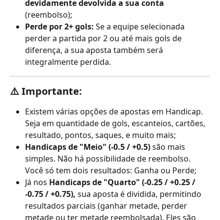
devidamente devolvida a sua conta
(reembolso);
Perde por 2+ gols:
 Se a equipe selecionada 
perder a partida por 2 ou até mais gols de 
diferença, a sua aposta também será 
integralmente perdida.
⚠️ 
Importante:
Existem várias opções de apostas em Handicap. 
Seja em quantidade de gols, escanteios, cartões, 
resultado, pontos, saques, e muito mais;
Handicaps de "Meio" (-0.5 / +0.5) 
são mais 
simples. Não há possibilidade de reembolso. 
Você só tem dois resultados: Ganha ou Perde;
Já nos
 Handicaps de "Quarto" (-0.25 / +0.25 / 
-0.75 / +0.75), 
sua aposta é dividida, permitindo 
resultados parciais (ganhar metade, perder 
metade ou ter metade reembolsada). Eles são 