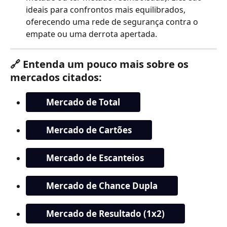
ideais para confrontos mais equilibrados, 
oferecendo uma rede de segurança contra o 
empate ou uma derrota apertada.
🔗 Entenda um pouco mais sobre os 
mercados citados:
Mercado de Total
Mercado de Cartões
Mercado de Escanteios
Mercado de Chance Dupla
Mercado de Resultado (1x2)