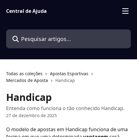
Passar para o conteúdo principal
Central de Ajuda
Pesquisar artigos...
Todas as coleções
Apostas Esportivas
Mercados de Aposta
Handicap
Handicap
Entenda como funciona o tão conhecido Handicap.
27 de dezembro de 2025
O modelo de apostas em Handicap funciona de uma 
forma em que uma determinada 
vantagem
 será 