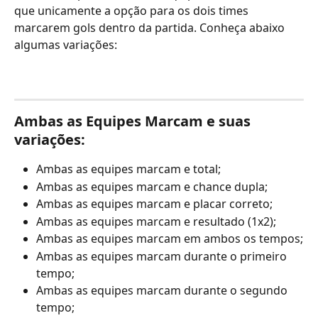
que unicamente a opção para os dois times 
marcarem gols dentro da partida. Conheça abaixo 
algumas variações:
Ambas as Equipes Marcam e suas 
variações:
Ambas as equipes marcam e total;
Ambas as equipes marcam e chance dupla;
Ambas as equipes marcam e placar correto;
Ambas as equipes marcam e resultado (1x2);
Ambas as equipes marcam em ambos os tempos;
Ambas as equipes marcam durante o primeiro 
tempo;
Ambas as equipes marcam durante o segundo 
tempo;