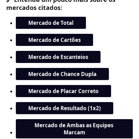
mercados citados:
Mercado de Total
Mercado de Cartões
Mercado de Escanteios
Mercado de Chance Dupla
Mercado de Placar Correto
Mercado de Resultado (1x2)
Mercado de Ambas as Equipes 
Marcam