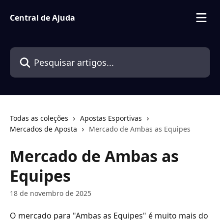
Passar para o conteúdo principal
Central de Ajuda
Pesquisar artigos...
Todas as coleções
Apostas Esportivas
Mercados de Aposta
Mercado de Ambas as Equipes
Mercado de Ambas as
Equipes
18 de novembro de 2025
O mercado para "Ambas as Equipes" é muito mais do 