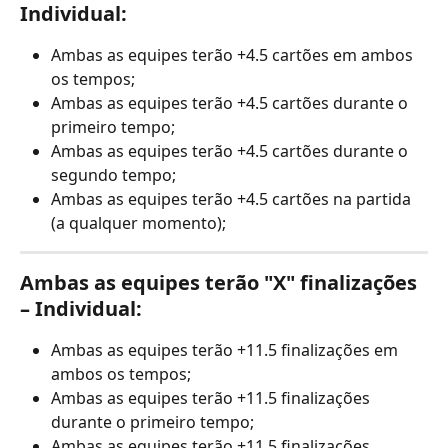
Individual
: 
Ambas as equipes terão +4.5 cartões em ambos 
os tempos;
Ambas as equipes terão +4.5 cartões durante o 
primeiro tempo;
Ambas as equipes terão +4.5 cartões durante o 
segundo tempo;
Ambas as equipes terão +4.5 cartões na partida 
(a qualquer momento);
Ambas as equipes terão "X" finalizações 
– Individual
: 
Ambas as equipes terão +11.5 finalizações em 
ambos os tempos;
Ambas as equipes terão +11.5 finalizações 
durante o primeiro tempo;
Ambas as equipes terão +11.5 finalizações 