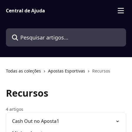
Passar para o conteúdo principal
Central de Ajuda
Pesquisar artigos...
Todas as coleções
Apostas Esportivas
Recursos
Recursos
4 artigos
Cash Out no Aposta1