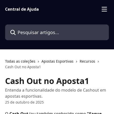
Passar para o conteúdo principal
Central de Ajuda
Pesquisar artigos...
Todas as coleções
Apostas Esportivas
Recursos
Cash Out no Aposta1
Cash Out no Aposta1
Entenda a funcionalidade do modelo de Cashout em
apostas esportivas.
25 de outubro de 2025
O 
Cash Out
 (ou também conhecido como 
"Saque 