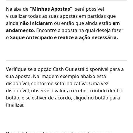
Na aba de 
"Minhas Apostas"
, será possível 
visualizar todas as suas apostas em partidas que 
ainda 
não iniciaram
 ou então que ainda estão 
em 
andamento
. Encontre a aposta na qual deseja fazer 
o 
Saque Antecipado e realize a ação necessária.
Verifique se a opção Cash Out está disponível para a 
sua aposta. Na imagem exemplo abaixo está 
disponível, conforme seta indicativa. Uma vez 
disponível, observe o valor a receber contido dentro 
botão, e se estiver de acordo, clique no botão para 
finalizar.