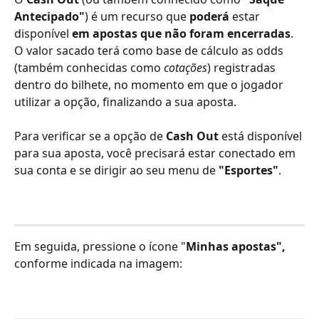
Antecipado"
) é um recurso que 
poderá 
estar 
disponível 
em apostas que não foram encerradas
. 
O valor sacado terá como base de cálculo as odds 
(também conhecidas como 
cotações
) registradas 
dentro do bilhete, no momento em que o jogador 
utilizar a opção, finalizando a sua aposta.
Para verificar se a opção de 
Cash Out
 está disponível 
para sua aposta, você precisará estar conectado em 
sua conta e se dirigir ao seu menu de 
"Esportes"
.
Em seguida, pressione o ícone "
Minhas apostas", 
conforme indicada na imagem: 