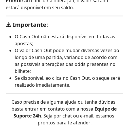
Pronto!
 Ao concluir a operação, o valor sacado 
estará disponível em seu saldo.
⚠️ 
Importante:
O Cash Out não estará disponível em todas as 
apostas;
O valor Cash Out pode mudar diversas vezes ao 
longo de uma partida, variando de acordo com 
as possíveis alterações das odds presentes no 
bilhete;
Se disponível, ao clica no Cash Out, o saque será 
realizado imediatamente. 
Caso precise de alguma ajuda ou tenha dúvidas, 
basta entrar em contato com a nossa 
Equipe de 
Suporte 24h
. Seja por chat ou e-mail, estamos 
prontos para te atender!