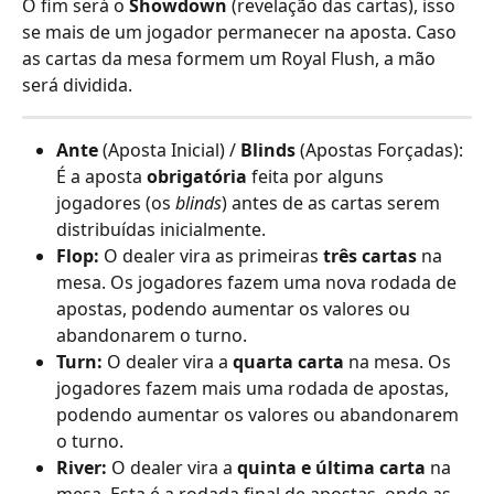
O fim será o 
Showdown
 (revelação das cartas), isso 
se mais de um jogador permanecer na aposta. Caso 
as cartas da mesa formem um Royal Flush, a mão 
será dividida.
Ante
 (Aposta Inicial) / 
Blinds
 (Apostas Forçadas): 
É a aposta 
obrigatória
 feita por alguns 
jogadores (os 
blinds
) antes de as cartas serem 
distribuídas inicialmente.
Flop: 
O dealer vira as primeiras 
três cartas 
na 
mesa. Os jogadores fazem uma nova rodada de 
apostas, podendo aumentar os valores ou 
abandonarem o turno.
Turn: 
O dealer vira a 
quarta carta 
na mesa. Os 
jogadores fazem mais uma rodada de apostas, 
podendo aumentar os valores ou abandonarem 
o turno.
River: 
O dealer vira a 
quinta e última carta
 na 
mesa. Esta é a rodada final de apostas, onde as 