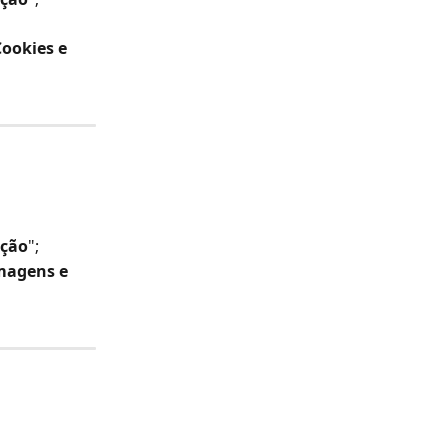
ookies e 
ação
";
magens e 