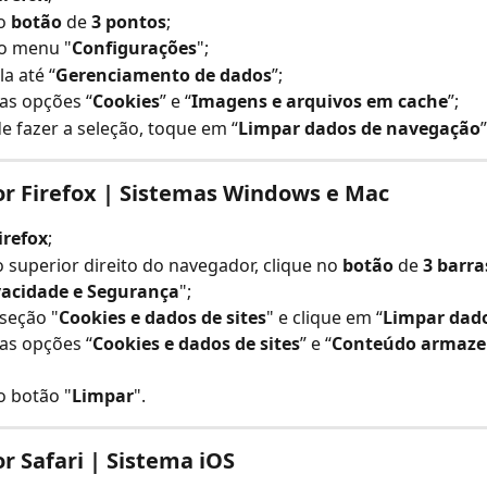
o 
botão 
de 
3 pontos
;
 o menu "
Configurações
";
la até “
Gerenciamento de dados
”;
as opções “
Cookies
” e “
Imagens e arquivos em cache
”;
e fazer a seleção, toque em “
Limpar dados de navegação
”
r Firefox | Sistemas Windows e Mac
irefox
;
 superior direito do navegador, clique no 
botão 
de 
3 barra
vacidade e Segurança
";
 seção "
Cookies e dados de sites
" e clique em “
Limpar dad
as opções “
Cookies e dados de sites
” e “
Conteúdo armaze
o botão "
Limpar
".
 Safari | Sistema iOS