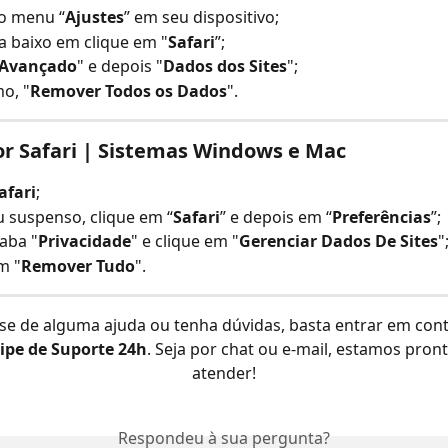
o menu “
Ajustes
” em seu dispositivo;
a baixo em clique em "
Safari
”;
Avançado
" e depois "
Dados dos Sites
";
mo, "
Remover Todos os Dados
".
r Safari | Sistemas Windows e Mac
afari
;
 suspenso, clique em “
Safari
” e depois em “
Preferências
”;
 aba "
Privacidade
" e clique em "
Gerenciar Dados De Sites
"
m "
Remover Tudo
".
se de alguma ajuda ou tenha dúvidas, basta entrar em con
ipe de Suporte 24h
. Seja por chat ou e-mail, estamos pront
atender!
Respondeu à sua pergunta?