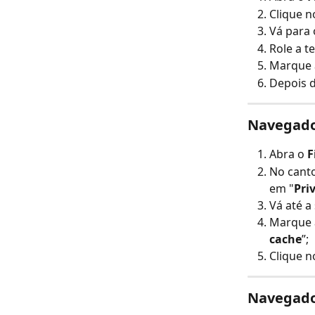
Clique n
Vá para
Role a te
Marque 
Depois d
Navegado
Abra o 
F
No canto
em "
Pri
Vá até a
Marque 
cache
”;
Clique n
Navegador