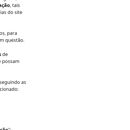
ação
, tais 
as do site 
s, para 
em questão.
s 
de 
e possam 
 seguindo as 
cionado:
ação
";