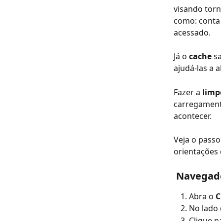
visando torn
como: conta 
acessado.
Já o 
cache 
s
ajudá-las a a
Fazer a 
limp
carregament
acontecer.
Veja o passo
orientações 
 Navegad
Abra o 
C
No lado 
Clique n