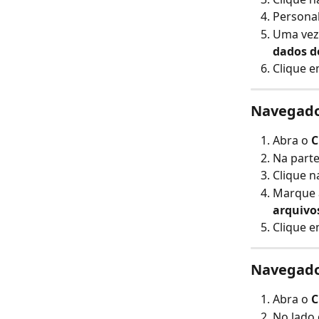
Personal
Uma vez 
dados do
Clique e
Navegado
Abra o 
C
Na parte
Clique n
Marque a
arquivo
Clique e
Navegado
Abra o 
C
No lado 