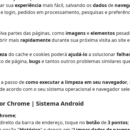
ar sua 
experiência 
mais fácil, salvando os 
dados 
de 
naveg
e login, pedidos em processamento, pesquisas e preferênci
alva partes das páginas, como 
imagens 
e 
elementos 
pesado
brir mais 
rapidamente 
durante sua próxima visita ao site 
eza 
do cache e cookies poderá 
ajudá-lo
 a solucionar 
falha
o de página, 
bugs 
e tantos outros problemas similares qu
 a passo de 
como executar a limpeza em seu navegador
,
de acordo com o seu sistema operacional e navegador sele
or Chrome | Sistema Android
hrome
;
direito da barra de endereço, toque no 
botão 
de
 3 pontos
;
a opção "
Histórico
" e depois em "
Limpar dados de naveg