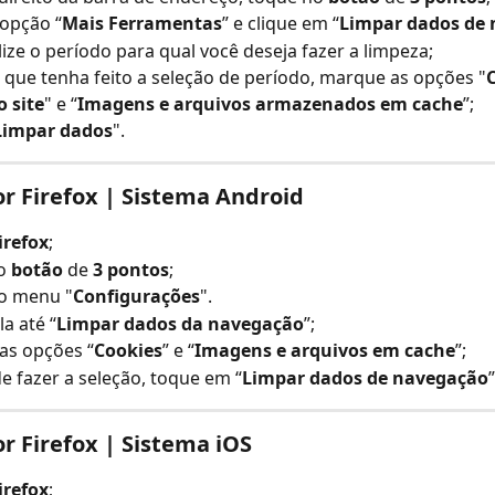
 opção “
Mais Ferramentas
” e clique em “
Limpar dados de
ize o período para qual você deseja fazer a limpeza;
que tenha feito a seleção de período, marque as opções "
C
 site
" e “
Imagens e arquivos armazenados em cache
”;
Limpar dados
".
 Firefox | Sistema Android
irefox
;
o 
botão 
de 
3 pontos
;
 o menu "
Configurações
".
la até “
Limpar dados da navegação
”;
as opções “
Cookies
” e “
Imagens e arquivos em cache
”;
e fazer a seleção, toque em “
Limpar dados de navegação
”
 Firefox | Sistema iOS
irefox
;