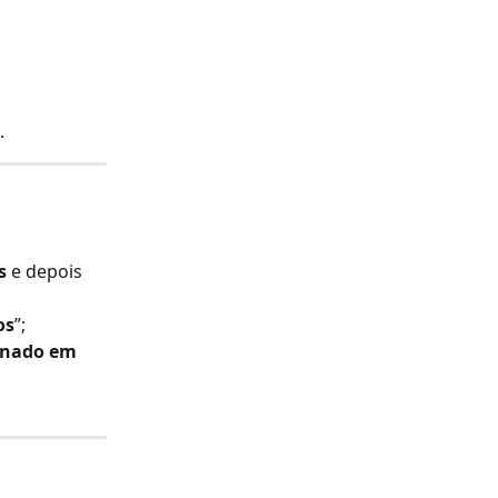
.
s
 e depois 
os
”;
nado em 