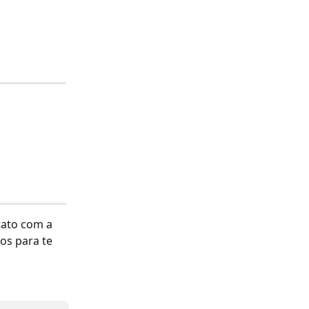
;
tato com a 
os para te 