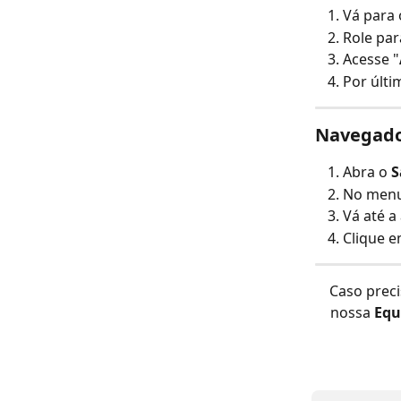
Vá para 
Role par
Acesse "
Por últi
Navegado
Abra o 
S
No menu
Vá até a
Clique e
Caso preci
nossa 
Equ