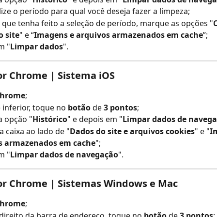
ize o período para qual você deseja fazer a limpeza;
que tenha feito a seleção de período, marque as opções "
C
 site
" e “
Imagens e arquivos armazenados em cache
”;
m "
Limpar dados
".
r Chrome | Sistema iOS
hrome
;
 inferior, toque no 
botão 
de 
3 pontos
;
a opção "
Histórico
" e depois em "
Limpar dados de naveg
 caixa ao lado de "
Dados do site e arquivos cookies
" e "
I
s armazenados em cache
";
m "
Limpar dados de navegação
".
r Chrome | Sistemas Windows e Mac
hrome
;
direito da barra de endereço, toque no 
botão 
de 
3 pontos
;