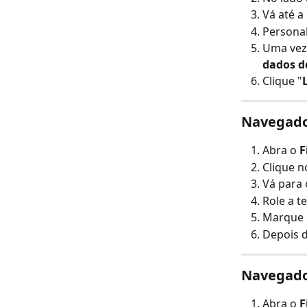
Vá até a
Personal
Uma vez 
dados do
Clique "
Navegador
Abra o 
F
Clique n
Vá para
Role a te
Marque 
Depois d
Navegador
Abra o 
F