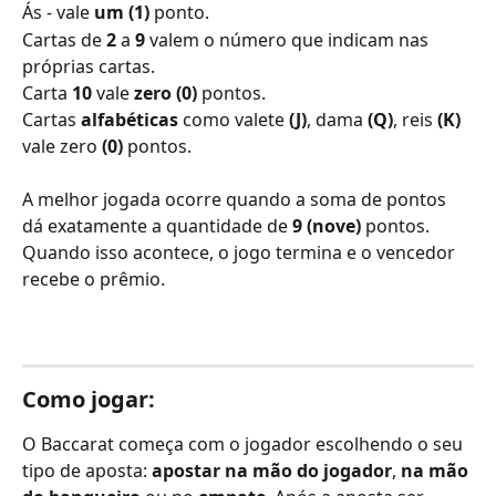
Ás - vale 
um
(1) 
ponto.
Cartas de
 2
 a 
9
 valem o número que indicam nas 
próprias cartas.
Carta 
10 
vale 
zero
(0)
 pontos.
Cartas 
alfabéticas
 como valete 
(J)
, dama 
(Q)
, reis 
(K)
vale zero 
(0)
 pontos.
A melhor jogada ocorre quando a soma de pontos 
dá exatamente a quantidade de 
9
(nove)
 pontos. 
Quando isso acontece, o jogo termina e o vencedor 
recebe o prêmio.
Como jogar:
O Baccarat começa com o jogador escolhendo o seu 
tipo de aposta: 
apostar na mão do jogador
, 
na mão 