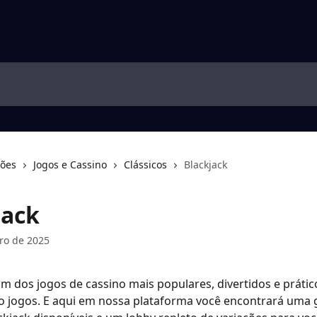
ções
Jogos e Cassino
Clássicos
Blackjack
jack
ro de 2025
um dos jogos de cassino mais populares, divertidos e prátic
 jogos. E aqui em nossa plataforma você encontrará uma 