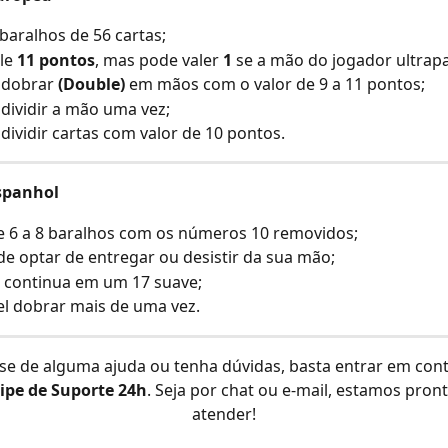
 baralhos de 56 cartas;
le 
11 pontos
, mas pode valer 
1
 se a mão do jogador ultrapa
 dobrar 
(Double)
 em mãos com o valor de 9 a 11 pontos;
dividir a mão uma vez;
dividir cartas com valor de 10 pontos.
spanhol
de 6 a 8 baralhos com os números 10 removidos;
e optar de entregar ou desistir da sua mão;
 continua em um 17 suave;
el dobrar mais de uma vez.
se de alguma ajuda ou tenha dúvidas, basta entrar em con
ipe de Suporte 24h
. Seja por chat ou e-mail, estamos pront
atender!