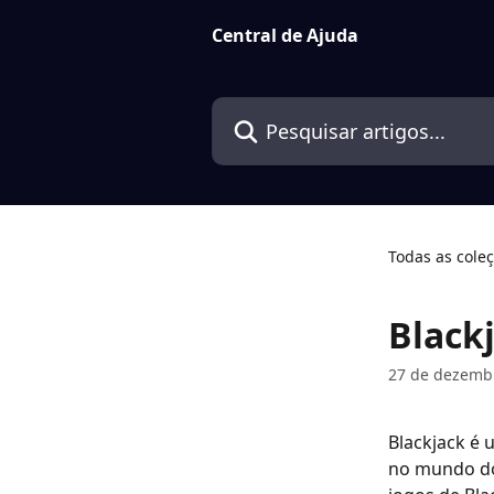
Passar para o conteúdo principal
Central de Ajuda
Pesquisar artigos...
Todas as cole
Black
27 de dezemb
Blackjack é 
no mundo do