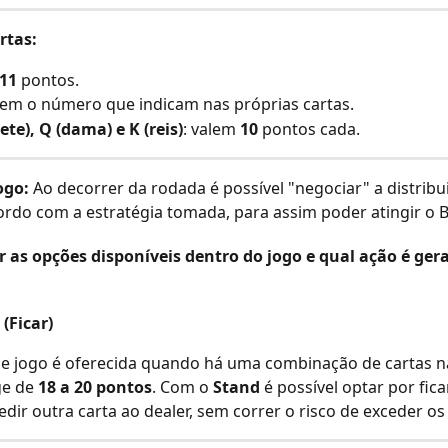
rtas:
 11
 pontos.
alem o número que indicam nas próprias cartas.
lete), Q (dama) e K (reis)
: valem 
10
 pontos cada.
ogo: 
Ao decorrer da rodada é possível "negociar" a distribu
ordo com a estratégia tomada, para assim poder atingir o B
r as opções disponíveis dentro do jogo e qual ação é ger
 (Ficar)
de jogo é oferecida quando há uma combinação de cartas 
e de 
18 a 20 pontos
. Com o 
Stand
 é possível optar por fic
dir outra carta ao dealer, sem correr o risco de exceder os