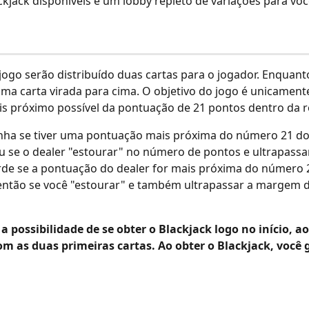
ckjack disponíveis e um lobby repleto de variações para voc
 jogo serão distribuído duas cartas para o jogador. Enquanto
uma carta virada para cima. O objetivo do jogo é unicamente
s próximo possível da pontuação de 21 pontos dentro da r
nha se tiver uma pontuação mais próxima do número 21 do
ou se o dealer "estourar" no número de pontos e ultrapassar
de se a pontuação do dealer for mais próxima do número 2
então se você "estourar" e também ultrapassar a margem d
 possibilidade de se obter o Blackjack logo no início, a
om as duas primeiras cartas. Ao obter o Blackjack, você 