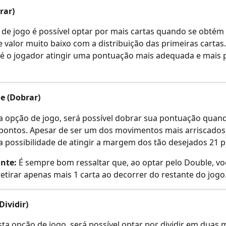
irar)
de jogo é possível optar por mais cartas quando se obtém
 valor muito baixo com a distribuição das primeiras cartas.
té o jogador atingir uma pontuação mais adequada e mais 
e (Dobrar)
 opção de jogo, será possível dobrar sua pontuação quand
 pontos. Apesar de ser um dos movimentos mais arriscados 
a possibilidade de atingir a margem dos tão desejados 21 p
nte:
 É sempre bom ressaltar que, ao optar pelo Double, vo
etirar apenas mais 1 carta ao decorrer do restante do jogo
(Dividir)
sta opção de jogo, será possível optar por dividir em duas 