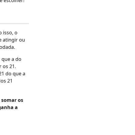
ê escolher!
 isso, o 
 atingir ou 
odada. 
 que a do 
 os 21. 
1 do que a 
os 21 
o somar os 
ganha a 