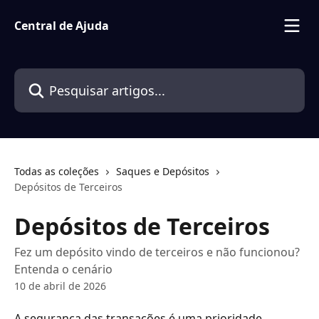
Passar para o conteúdo principal
Central de Ajuda
Pesquisar artigos...
Todas as coleções
Saques e Depósitos
Depósitos de Terceiros
Depósitos de Terceiros
Fez um depósito vindo de terceiros e não funcionou?
Entenda o cenário
10 de abril de 2026
A segurança das transações é uma prioridade 