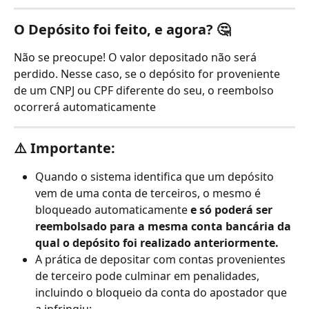
O Depósito foi feito, e agora? 🤔 
Não se preocupe! O valor depositado não será 
perdido. Nesse caso, se o depósito for proveniente 
de um CNPJ ou CPF diferente do seu, o reembolso 
ocorrerá automaticamente
⚠️ 
Importante:
Quando o sistema identifica que um depósito 
vem de uma conta de terceiros, o mesmo é 
bloqueado automaticamente 
e só poderá ser 
reembolsado para a mesma conta bancária da 
qual o depósito foi realizado anteriormente.
A prática de depositar com contas provenientes 
de terceiro pode culminar em penalidades, 
incluindo o bloqueio da conta do apostador que 