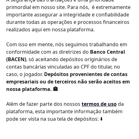
primordial em nosso site. Para nós,  é extremamente 
importante assegurar a integridade e confiabilidade 
durante todas as operações e processos financeiros 
realizados aqui em nossa plataforma. 
Com isso em mente, nós seguimos trabalhando em 
conformidade com
as diretrizes do
 Banco Central 
(BACEN)
, só aceitando depósitos originários de 
contas bancárias vinculadas ao CPF do titular, no 
caso, o jogador. 
Depósitos provenientes de contas 
empresariais ou de terceiros não serão aceitos em 
nossa plataforma. 🏦 
Além de fazer parte dos nossos 
termos de uso
 da 
plataforma, esta importante informação também 
pode ser vista na sua tela de depósitos: ⬇️ 