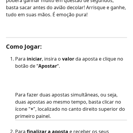
poderá ganhar muito em questão de segundos, 
basta sacar antes do avião decolar! Arrisque e ganhe, 
tudo em suas mãos. É emoção pura!
Como Jogar:
Para 
iniciar
, insira o 
valor
 da aposta e clique no 
botão de “
Apostar
“.
Para fazer duas apostas simultâneas, ou seja, 
duas apostas ao mesmo tempo, basta clicar no 
ícone "
+
", localizado no canto direito superior do 
primeiro painel.
Para 
finalizar a aposta
 e receber os seus 