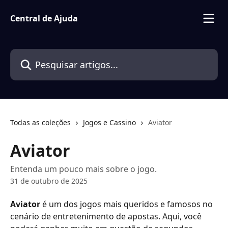
Passar para o conteúdo principal
Central de Ajuda
Pesquisar artigos...
Todas as coleções
Jogos e Cassino
Aviator
Aviator
Entenda um pouco mais sobre o jogo.
31 de outubro de 2025
Aviator
 é um dos jogos mais queridos e famosos no 
cenário de entretenimento de apostas. Aqui, você 