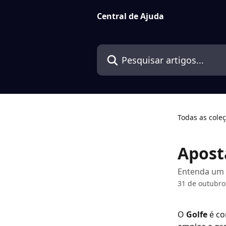
Passar para o conteúdo principal
Central de Ajuda
Pesquisar artigos...
Todas as cole
Apost
Entenda um 
31 de outubro
O 
Golfe
 é c