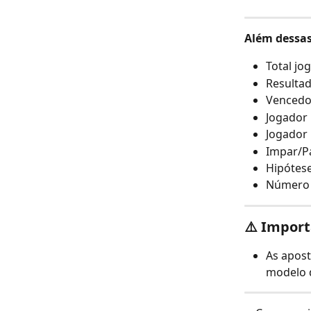
Além dessas
Total jo
Resultad
Vencedor
Jogador 
Jogador 
Impar/Pa
Hipótese
Número 
⚠️ 
Import
As apost
modelo 