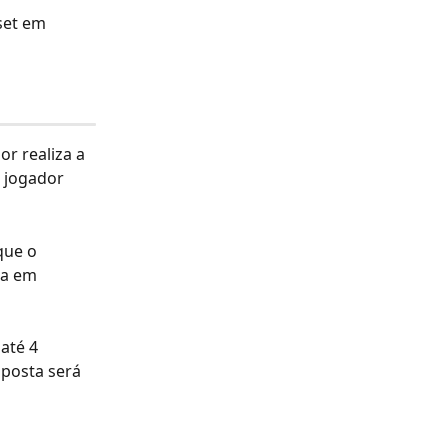
set em 
or realiza a 
 jogador 
que o 
ça em 
até 4 
posta será 