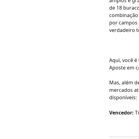
amplos e gra
de 18 burac
combinação d
por campos r
verdadeiro t
Aqui, você é
Aposte em c
Mas, além d
mercados at
disponíveis:
Vencedor: 
T