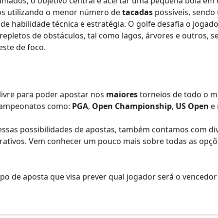
mados, o objetivo central é acertar uma pequena bola em 
os utilizando o menor número de 
tacadas
 possíveis, sendo
e habilidade técnica e estratégia. O golfe desafia o jogado
epletos de obstáculos, tal como lagos, árvores e outros, 
este de foco.
 livre para poder apostar nos 
maiores
 torneios de todo o m
ampeonatos como: 
PGA
, 
Open Championship
, 
US Open
 e
essas possibilidades de apostas, também contamos com di
rativos. Vem conhecer um pouco mais sobre todas as opçõ
ipo de aposta que visa prever qual jogador será o vencedor 