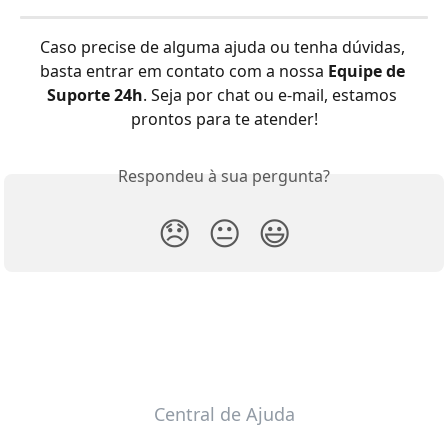
Caso precise de alguma ajuda ou tenha dúvidas, 
basta entrar em contato com a nossa 
Equipe de 
Suporte 24h
. Seja por chat ou e-mail, estamos 
prontos para te atender!
Respondeu à sua pergunta?
😞
😐
😃
Central de Ajuda