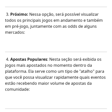
 3. 
Próximo: 
Nessa opção, será possível visualizar 
todos os principais jogos em andamento e também 
em pré-jogo, juntamente com as odds de alguns 
mercados:
 4. 
Apostas Populares
: Nesta seção será exibida os 
jogos mais apostados no momento dentro da 
plataforma. Ela serve como um tipo de "atalho" para 
que você possa visualizar rapidamente quais eventos 
estão recebendo maior volume de apostas da 
comunidade: