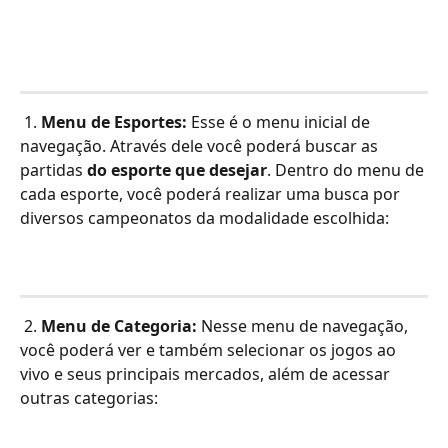
 1. 
Menu de Esportes: 
Esse é o menu inicial de 
navegação. Através dele você poderá buscar as 
partidas 
do esporte que desejar
. Dentro do menu de 
cada esporte, você poderá realizar uma busca por 
diversos campeonatos da modalidade escolhida:
 2. 
Menu de
Categoria:
 Nesse menu de navegação, 
você poderá ver e também selecionar os jogos ao 
vivo e seus principais mercados, além de acessar 
outras categorias: