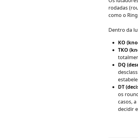
Os lutadore
rodadas (rou
como o Ring
Dentro da lu
KO (kno
TKO (kn
totalmen
DQ (des
desclass
estabele
DT (deci
os roun
casos, a
decidir 