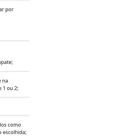
ar por 
mpate;
 na 
 1 ou 2;
idos como 
 escolhida;