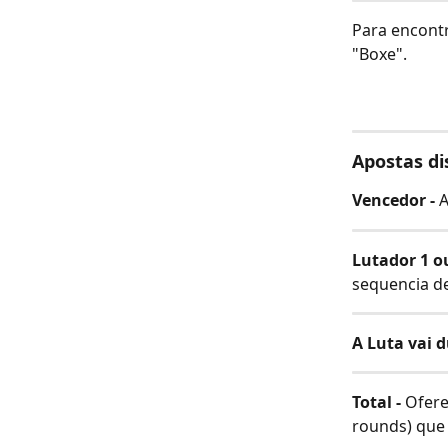
Para encontr
"Boxe".
Apostas di
Vencedor - 
A
Lutador 1 ou
sequencia de
A Luta vai d
Total - 
Ofere
rounds) que 