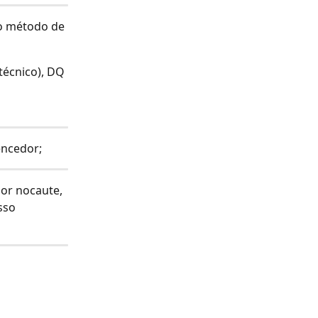
 o método de 
técnico), DQ 
encedor;
or nocaute, 
sso 