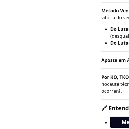
Método Venc
vitória do v
Do Luta
(desqual
Do Lutad
Aposta em A
Por KO, TKO
nocaute técn
ocorrerá.
🔗 Entend
Me