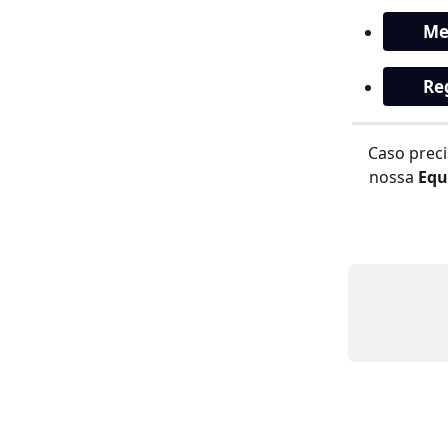
Me
Re
Caso preci
nossa 
Equ