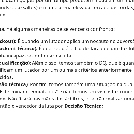
s trocam golpes por um tempo predeterminado em um nú
nds ou assaltos) em uma arena elevada cercada de cordas,
ue.
ta, há algumas maneiras de se vencer o confronto:
ckout): 
É quando um lutador aplica um nocaute no adversá
ockout técnico):
 É quando o árbitro declara que um dos lu
te incapaz de continuar na luta. 
qualificação)
: Além disso, temos também o DQ, que é quand
ificam um lutador por um ou mais critérios anteriormente 
cidos. 
são técnica)
: Por fim, temos também uma situação na qual
ds terminam "empatados" e não temos um vencedor concre
 decisão ficará nas mãos dos árbitros, que irão realizar uma
então o vencedor da luta por 
Decisão Técnica
;