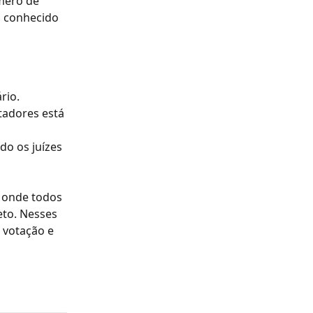
mero de 
 conhecido 
rio. 
tadores está 
o os juízes 
 onde todos 
to. Nesses 
 votação e 