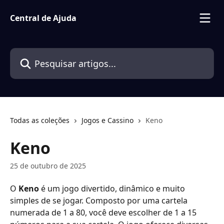
Passar para o conteúdo principal
Central de Ajuda
Pesquisar artigos...
Todas as coleções
Jogos e Cassino
Keno
Keno
25 de outubro de 2025
O 
Keno 
é um jogo divertido, dinâmico e muito 
simples de se jogar. Composto por uma cartela 
numerada de 1 a 80, você deve escolher de 1 a 15 