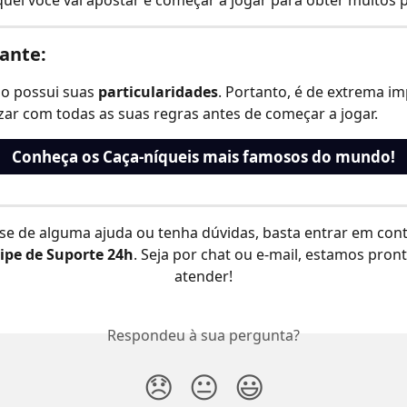
quel você vai apostar e começar a jogar para obter muitos 
ante:
o possui suas 
particularidades
. Portanto, é de extrema im
izar com todas as suas regras antes de começar a jogar.
Conheça os Caça-níqueis mais famosos do mundo!
se de alguma ajuda ou tenha dúvidas, basta entrar em con
ipe de Suporte 24h
. Seja por chat ou e-mail, estamos pront
atender!
Respondeu à sua pergunta?
😞
😐
😃