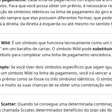
los. Para que você possa obter um prêmio, é necessário re
ão de símbolos idênticos na linha de pagamento do giro 
do sempre que elas possuem diferentes formas, que pode
 à direita, da direita à esquerda ou até mesmo no sentido 
 Wild
: É um símbolo que funciona tecnicamente como um t
" em um baralho de cartas. O símbolo Wild pode 
substitui
ímbolo para completar uma linha de pagamento vencedora.
mplo:
 Se você tiver dois símbolos específicos que sejam igua
m símbolo Wild na linha de pagamento, você irá vencer a 
 prêmio como se fosse os três símbolos idênticos. O símbo
 e muito as suas chances de se obter uma combinação ven
Scatter: 
Quando se consegue uma determinada combinaç
 chamada Sccater, determinados benefícios do jogo são lib