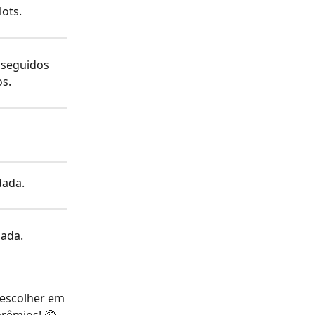
lots.
nseguidos 
s.
dada.
dada.
 escolher em 