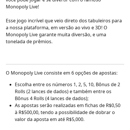
Monopoly Live! 
Esse jogo incrível que veio direto dos tabuleiros para 
a nossa plataforma, em versão ao vivo e 3D! O 
Monopoly Live garante muita diversão, e uma 
tonelada de prêmios.
O Monopoly Live consiste em 6 opções de apostas:
Escolha entre os números 1, 2, 5, 10, Bônus de 2 
Rolls (2 lances de dados) e também entre os 
Bônus 4 Rolls (4 lances de dados);
As apostas serão realizadas em fichas de R$0,50 
à R$500,00, tendo a possibilidade de dobrar o 
valor da aposta em até R$5,000.