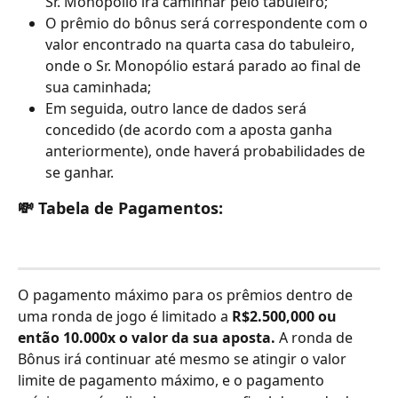
Sr. Monopólio irá caminhar pelo tabuleiro;
O prêmio do bônus será correspondente com o 
valor encontrado na quarta casa do tabuleiro, 
onde o Sr. Monopólio estará parado ao final de 
sua caminhada;
Em seguida, outro lance de dados será 
concedido (de acordo com a aposta ganha 
anteriormente), onde haverá probabilidades de 
se ganhar.
💸
 Tabela de Pagamentos:
O pagamento máximo para os prêmios dentro de 
uma ronda de jogo é limitado a 
R$2.500,000 ou 
então 10.000x o valor da sua aposta.
 A ronda de 
Bônus irá continuar até mesmo se atingir o valor 
limite de pagamento máximo, e o pagamento 