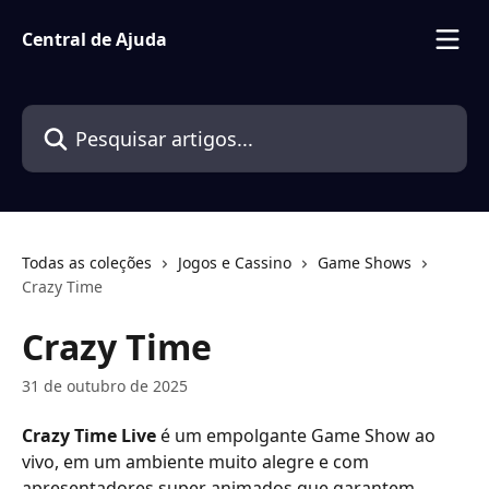
Passar para o conteúdo principal
Central de Ajuda
Pesquisar artigos...
Todas as coleções
Jogos e Cassino
Game Shows
Crazy Time
Crazy Time
31 de outubro de 2025
Crazy Time Live
 é um empolgante Game Show ao 
vivo, em um ambiente muito alegre e com 
apresentadores super animados que garantem 