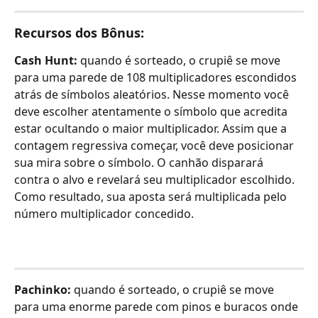
Recursos dos Bônus:
Cash Hunt: 
quando é sorteado, o crupiê se move 
para uma parede de 108 multiplicadores escondidos 
atrás de símbolos aleatórios. Nesse momento você 
deve escolher atentamente o símbolo que acredita 
estar ocultando o maior multiplicador. Assim que a 
contagem regressiva começar, você deve posicionar 
sua mira sobre o símbolo. O canhão disparará 
contra o alvo e revelará seu multiplicador escolhido. 
Como resultado, sua aposta será multiplicada pelo 
número multiplicador concedido.
Pachinko:
 quando é sorteado, o crupiê se move 
para uma enorme parede com pinos e buracos onde 