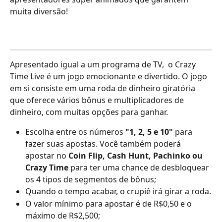
muita diversão!
Apresentado igual a um programa de TV,  o Crazy 
Time Live é um jogo emocionante e divertido. O jogo 
em si consiste em uma roda de dinheiro giratória 
que oferece vários bônus e multiplicadores de 
dinheiro, com muitas opções para ganhar.
Escolha entre os números 
"1, 2, 5 e 10"
 para 
fazer suas apostas. Você também poderá 
apostar no 
Coin Flip, Cash Hunt, Pachinko ou 
Crazy Time
 para ter uma chance de desbloquear 
os 4 tipos de segmentos de bônus;
Quando o tempo acabar, o crupiê irá girar a roda.
O valor mínimo para apostar é de R$0,50 e o 
máximo de R$2,500;