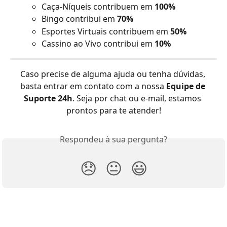
Caça-Níqueis contribuem em 
100%
Bingo contribui em 
70%
Esportes Virtuais contribuem em 
50%
Cassino ao Vivo contribui em 
10%
Caso precise de alguma ajuda ou tenha dúvidas, 
basta entrar em contato com a nossa 
Equipe de 
Suporte 24h
. Seja por chat ou e-mail, estamos 
prontos para te atender!
Respondeu à sua pergunta?
😞
😐
😃