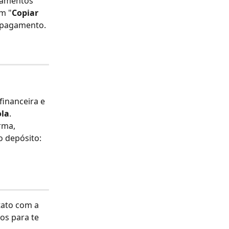
gamentos 
em "
Copiar 
o pagamento. 
financeira e 
ola
.
rma, 
o depósito:
tato com a 
os para te 