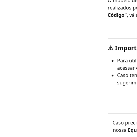
O modelo de
realizados p
Código"
, vá
⚠️ 
Import
Para util
acessar 
Caso te
sugerimo
Caso preci
nossa 
Equ