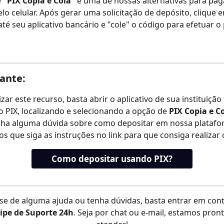
 
"PIX Copia e Cola"
 é uma de nossas alternativas para pa
elo celular. Após gerar uma solicitação de depósito, clique 
 até seu aplicativo bancário e "cole" o código para efetuar 
ante:
izar este recurso, basta abrir o aplicativo de sua instituição 
o PIX, localizando e selecionando a opção de 
PIX Copia e C
nha alguma dúvida sobre como depositar em nossa platafo
s que siga as instruções no link para que consiga realizar 
Como depositar usando PIX?
se de alguma ajuda ou tenha dúvidas, basta entrar em con
ipe de Suporte 24h
. Seja por chat ou e-mail, estamos pront