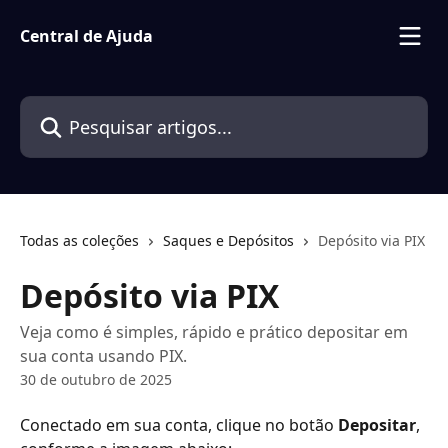
Passar para o conteúdo principal
Central de Ajuda
Pesquisar artigos...
Todas as coleções
Saques e Depósitos
Depósito via PIX
Depósito via PIX
Veja como é simples, rápido e prático depositar em
sua conta usando PIX.
30 de outubro de 2025
Conectado em sua conta,
clique no botão 
Depositar
, 