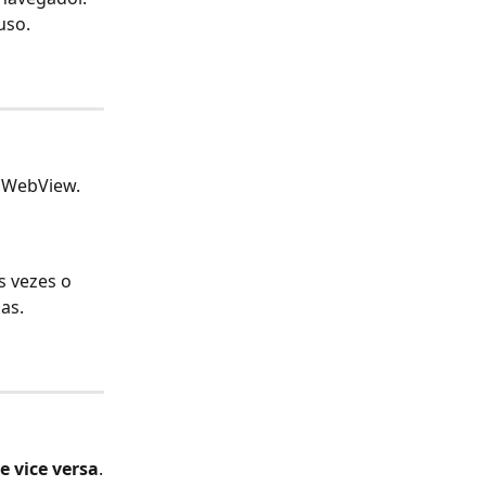
uso.
u WebView.
s vezes o 
as.
e vice versa
.