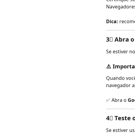
Navegadores
Dica:
 recom
3⃣ Abra o
Se estiver n
⚠️ 
Importa
Quando você 
navegador ab
✅ Abra o 
Go
4⃣ Teste 
Se estiver u