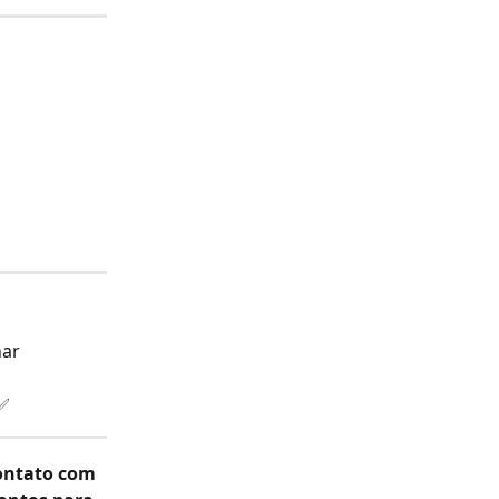
ar 
.✅
ontato com 