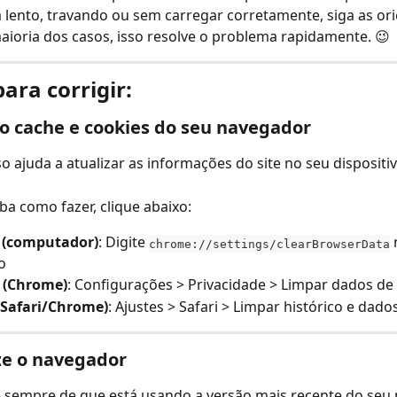
á lento, travando ou sem carregar corretamente, siga as or
aioria dos casos, isso resolve o problema rapidamente. 😉
ara corrigir:
o cache e cookies do seu navegador
o ajuda a atualizar as informações do site no seu dispositiv
ba como fazer, clique abaixo:
(computador)
: Digite 
 
chrome://settings/clearBrowserData
o
 (Chrome)
: Configurações > Privacidade > Limpar dados d
(Safari/Chrome)
: Ajustes > Safari > Limpar histórico e dado
ze o navegador
e sempre de que está usando a versão mais recente do seu 