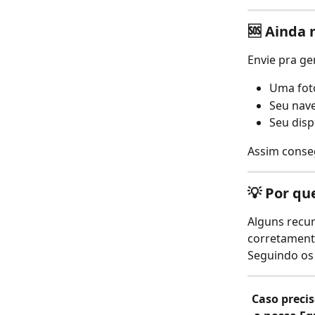
🆘 Ainda 
Envie pra ge
Uma foto
Seu nave
Seu disp
Assim conseg
💡 Por qu
Alguns recur
corretament
Seguindo os 
Caso preci