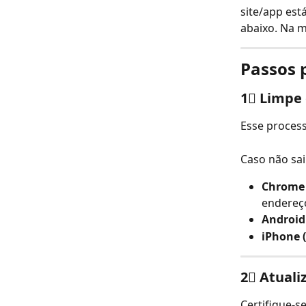
site/app est
abaixo. Na m
Passos p
1⃣ Limpe 
Esse process
Caso não sai
Chrome 
endereç
Android
iPhone 
2⃣ Atuali
Certifique-s