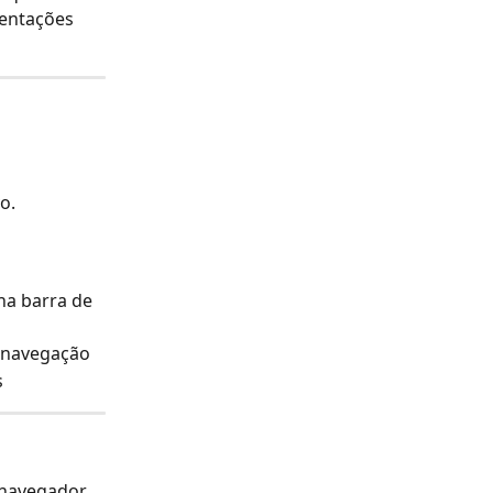
ientações 
o.
na barra de 
e navegação
s
navegador. 